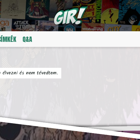
CÍMKÉK
Q&A
m élvezni és nem tévedtem.